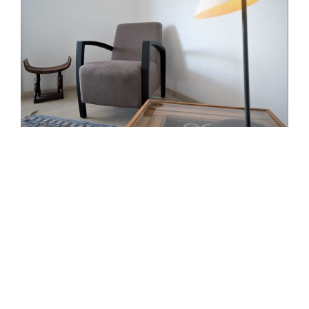
difficultés sociales, relationnelles, trouble réactionnel
dû à un évènement de la vie (divorce, deuil, burnout…)
Thérapie de Couples/Thérapie de Groupe/Analyse
Transactionnelle – Psychothérapie – Aide
psychologique – Psychothérapie – Anorexie – Boulimie
– Addictions – Psychothérapeute -Thérapie
comportementale -Thérapie couple – Dépression –
Phobies Affirmation de soi – Adoption – Haute-
Garonne