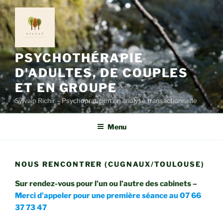
Aller
au
contenu
principal
PSYCHOTHÉRAPIE
D'ADULTES, DE COUPLES
ET EN GROUPE
Sylvain Richir – Psychopraticien en analyse transactionnelle
Menu
NOUS RENCONTRER (CUGNAUX/TOULOUSE)
Sur rendez-vous pour l’un ou l’autre des cabinets –
Merci d’appeler pour une première séance au 07 66
37 73 47