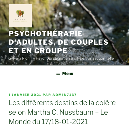
Aller
au
contenu
principal
PSYCHOTHÉRAPIE
D'ADULTES, DE COUPLES
ET EN GROUPE
Sylvain Richir – Psychopraticien en analyse transactionnelle
Menu
PUBLIÉ
J JANVIER 2021
PAR
ADMIN7137
LE
Les différents destins de la colère
selon Martha C. Nussbaum – Le
Monde du 17/18-01-2021