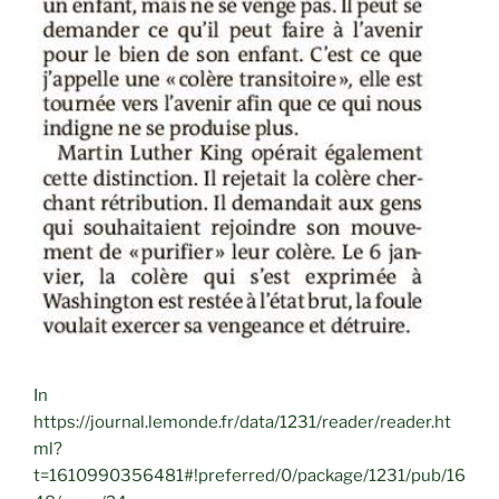
In
https://journal.lemonde.fr/data/1231/reader/reader.ht
ml?
t=1610990356481#!preferred/0/package/1231/pub/16