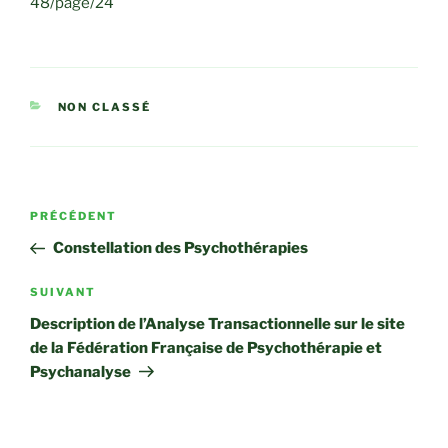
48/page/24
CATÉGORIES
NON CLASSÉ
Navigation
Article
PRÉCÉDENT
de
précédent
Constellation des Psychothérapies
l’article
Article
SUIVANT
suivant
Description de l’Analyse Transactionnelle sur le site
de la Fédération Française de Psychothérapie et
Psychanalyse