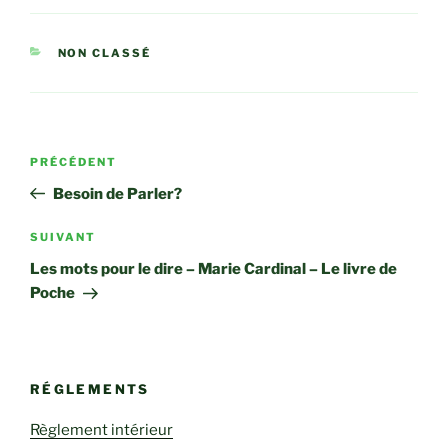
CATÉGORIES
NON CLASSÉ
Navigation
Article
PRÉCÉDENT
de
précédent
Besoin de Parler?
l’article
Article
SUIVANT
suivant
Les mots pour le dire – Marie Cardinal – Le livre de
Poche
RÉGLEMENTS
Règlement intérieur