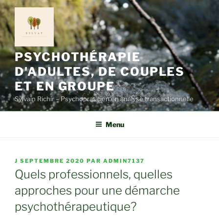
Aller
au
contenu
principal
PSYCHOTHÉRAPIE
D'ADULTES, DE COUPLES
ET EN GROUPE
Sylvain Richir – Psychopraticien en analyse transactionnelle
Menu
PUBLIÉ
J SEPTEMBRE 2020
PAR
ADMIN7137
LE
Quels professionnels, quelles
approches pour une démarche
psychothérapeutique?