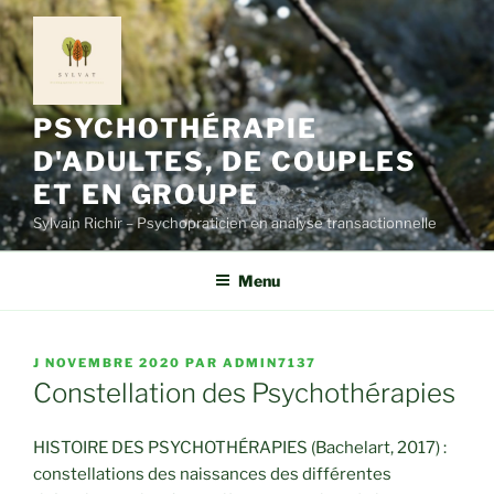
Aller
au
contenu
principal
PSYCHOTHÉRAPIE
D'ADULTES, DE COUPLES
ET EN GROUPE
Sylvain Richir – Psychopraticien en analyse transactionnelle
Menu
PUBLIÉ
J NOVEMBRE 2020
PAR
ADMIN7137
LE
Constellation des Psychothérapies
HISTOIRE DES PSYCHOTHÉRAPIES (Bachelart, 2017) :
constellations des naissances des différentes