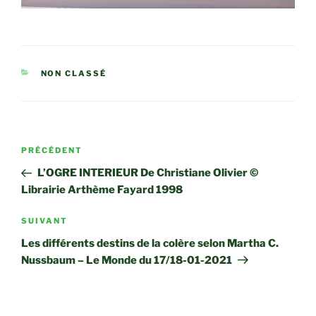
CATÉGORIES
NON CLASSÉ
Navigation
Article
PRÉCÉDENT
de
précédent
L’OGRE INTERIEUR De Christiane Olivier ©
l’article
Librairie Arthème Fayard 1998
Article
SUIVANT
suivant
Les différents destins de la colère selon Martha C.
Nussbaum – Le Monde du 17/18-01-2021