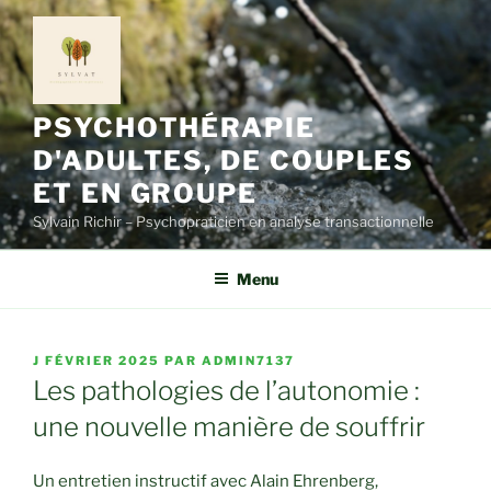
Aller
au
contenu
principal
PSYCHOTHÉRAPIE
D'ADULTES, DE COUPLES
ET EN GROUPE
Sylvain Richir – Psychopraticien en analyse transactionnelle
Menu
PUBLIÉ
J FÉVRIER 2025
PAR
ADMIN7137
LE
Les pathologies de l’autonomie :
une nouvelle manière de souffrir
Un entretien instructif avec Alain Ehrenberg,