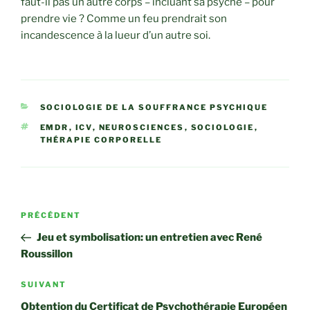
faut-il pas un autre corps – incluant sa psyché – pour
prendre vie ? Comme un feu prendrait son
incandescence à la lueur d’un autre soi.
CATÉGORIES
SOCIOLOGIE DE LA SOUFFRANCE PSYCHIQUE
ÉTIQUETTES
EMDR
,
ICV
,
NEUROSCIENCES
,
SOCIOLOGIE
,
THÉRAPIE CORPORELLE
Navigation
Article
PRÉCÉDENT
de
précédent
Jeu et symbolisation: un entretien avec René
l’article
Roussillon
Article
SUIVANT
suivant
Obtention du Certificat de Psychothérapie Européen