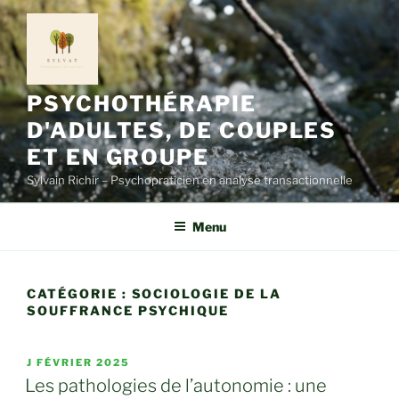
Aller
au
contenu
principal
PSYCHOTHÉRAPIE
D'ADULTES, DE COUPLES
ET EN GROUPE
Sylvain Richir – Psychopraticien en analyse transactionnelle
Menu
CATÉGORIE :
SOCIOLOGIE DE LA
SOUFFRANCE PSYCHIQUE
PUBLIÉ
J FÉVRIER 2025
LE
Les pathologies de l’autonomie : une