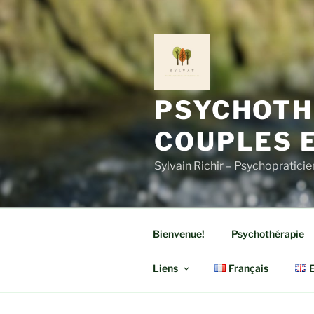
Aller
au
contenu
principal
PSYCHOTHÉ
COUPLES 
Sylvain Richir – Psychopraticie
Bienvenue!
Psychothérapie
Liens
Français
E