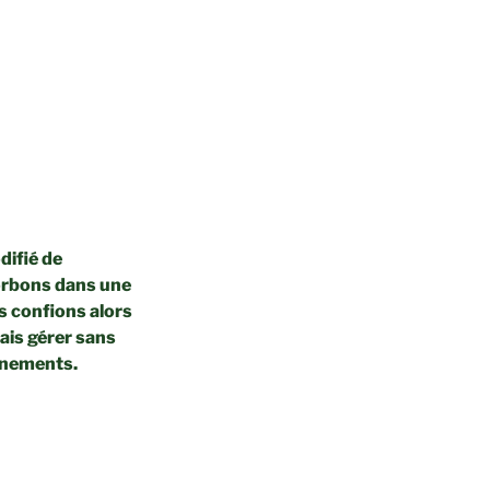
difié de
sorbons dans une
us confions alors
ais gérer sans
vènements.