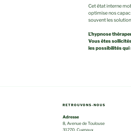
Cet état interne mob
optimise nos capacit
souvent les solutio
L’hypnose thérapeu
Vous êtes sollicit
les possibilités qu
RETROUVONS-NOUS
Adresse
8, Avenue de Toulouse
31270, Cugnaux