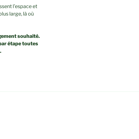
essent l’espace et
lus large, là où
ngement souhaité.
par étape toutes
.