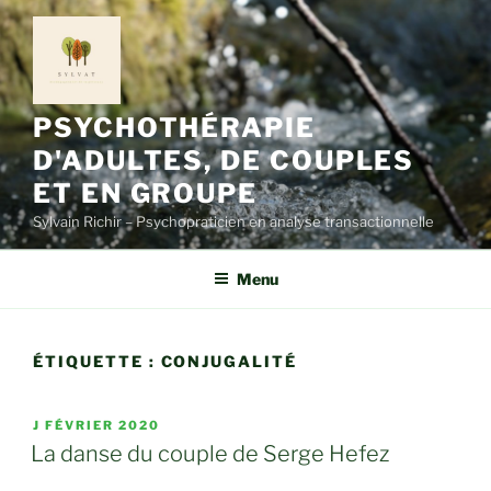
Aller
au
contenu
principal
PSYCHOTHÉRAPIE
D'ADULTES, DE COUPLES
ET EN GROUPE
Sylvain Richir – Psychopraticien en analyse transactionnelle
Menu
ÉTIQUETTE :
CONJUGALITÉ
PUBLIÉ
J FÉVRIER 2020
LE
La danse du couple de Serge Hefez