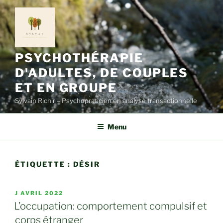
Aller
au
contenu
principal
PSYCHOTHÉRAPIE
D'ADULTES, DE COUPLES
ET EN GROUPE
Sylvain Richir – Psychopraticien en analyse transactionnelle
Menu
ÉTIQUETTE :
DÉSIR
PUBLIÉ
J AVRIL 2022
LE
L’occupation: comportement compulsif et
corps étranger