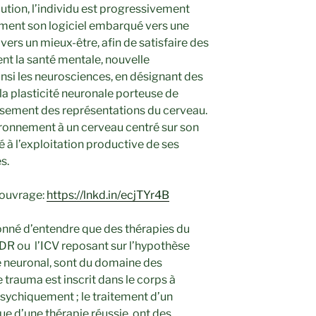
ution, l’individu est progressivement
ement son logiciel embarqué vers une
vers un mieux-être, afin de satisfaire des
nt la santé mentale, nouvelle
Ainsi les neurosciences, en désignant des
a plasticité neuronale porteuse de
ssement des représentations du cerveau.
ironnement à un cerveau centré sur son
à l’exploitation productive de ses
s.
 ouvrage:
https://lnkd.in/ecjTYr4B
tonné d’entendre que des thérapies du
R ou l’ICV reposant sur l’hypothèse
me neuronal, sont du domaine des
e trauma est inscrit dans le corps à
psychiquement ; le traitement d’un
e d’une thérapie réussie, ont des