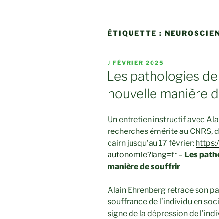
ÉTIQUETTE :
NEUROSCIE
PUBLIÉ
J FÉVRIER 2025
LE
Les pathologies de
nouvelle manière d
Un entretien instructif avec Al
recherches émérite au CNRS, d
cairn jusqu’au 17 février:
https:
autonomie?lang=fr
–
Les patho
manière de souffrir
Alain Ehrenberg retrace son par
souffrance de l’individu en so
signe de la dépression de l’ind