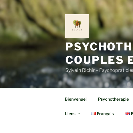
Aller
au
contenu
principal
PSYCHOTHÉ
COUPLES 
Sylvain Richir – Psychopraticie
Bienvenue!
Psychothérapie
Liens
Français
E