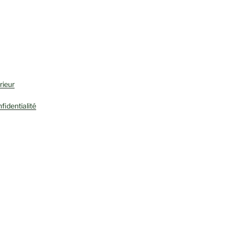
S
rieur
fidentialité